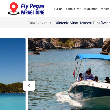
Turlar
Tekne & Yat
Havalimanı Transfe
Tur&Aktivite
>
Ölüdeniz Sürat Teknesi Turu (Kele
Select your language
Türkçe
English
Turkish
English
✓
Full Support
✓
Full Supp
Nederlands
Françai
Dutch
French
✓
Full Supp