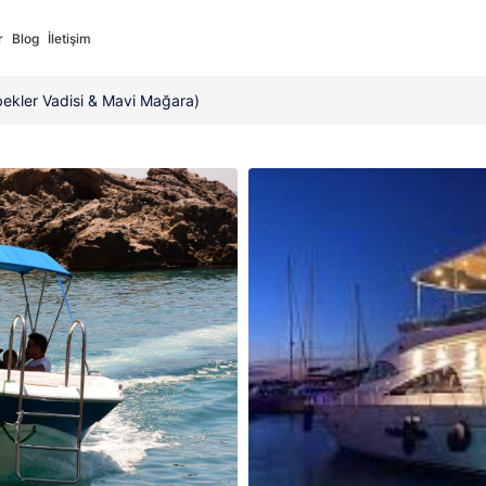
r
Blog
İletişim
bekler Vadisi & Mavi Mağara)
Deutsch
Русский
German
Russian
ort
✓
Full Support
s
فارسی
Italiano
Persian
Italian
ort