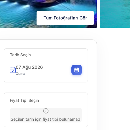
Български
Tüm Fotoğrafları Gör
Tüm Fotoğrafları Gör
Tüm Fotoğrafları Gör
Bulgarian
Dansk
Danish
Tarih Seçin
07 Ağu 2026
Cuma
Fiyat Tipi Seçin
Seçilen tarih için fiyat tipi bulunamadı