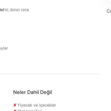
isi
’ni; ikinci rota
Cu
oylar
Neler Dahil Değil
✘
Yiyecek ve içecekler