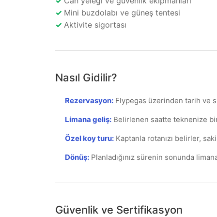
✓
Can yeleği ve güvenlik ekipmanları
✓
Mini buzdolabı ve güneş tentesi
✓
Aktivite sigortası
Nasıl Gidilir?
Rezervasyon
:
Flypegas üzerinden tarih ve 
Limana geliş
:
Belirlenen saatte teknenize bi
Özel koy turu
:
Kaptanla rotanızı belirler, sak
Dönüş
:
Planladığınız sürenin sonunda limana
Güvenlik ve Sertifikasyon