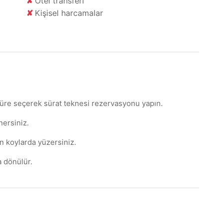
✘
Otel transferi
✘
Kişisel harcamalar
süre seçerek sürat teknesi rezervasyonu yapın.
nersiniz.
in koylarda yüzersiniz.
 dönülür.