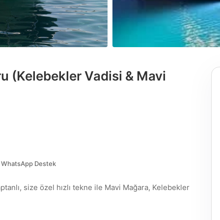
日本語
Svenska
Japanese
Swedish
Magyar
Polski
u (Kelebekler Vadisi & Mavi
Hungarian
Polish
WhatsApp Destek
ptanlı, size özel hızlı tekne ile Mavi Mağara, Kelebekler