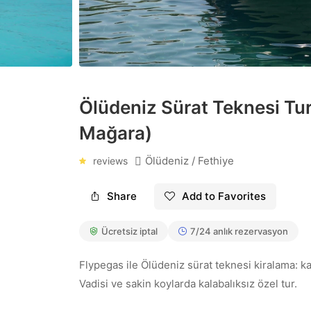
中文
한국어
Chinese
Korean
Română
Српски
Ölüdeniz Sürat Teknesi Tur
Romanian
Serbian
Mağara)
Ölüdeniz / Fethiye
reviews
Share
Add to Favorites
Ücretsiz iptal
7/24 anlık rezervasyon
Flypegas ile Ölüdeniz sürat teknesi kiralama: ka
Vadisi ve sakin koylarda kalabalıksız özel tur.